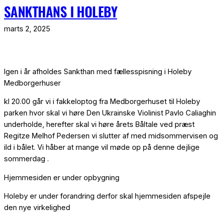
SANKTHANS I HOLEBY
Spring
til
marts 2, 2025
indhold
Igen i år afholdes Sankthan med fællesspisning i Holeby
Medborgerhuser
kl 20.00 går vi i fakkeloptog fra Medborgerhuset til Holeby
parken hvor skal vi høre Den Ukrainske Violinist Pavlo Caliaghin
underholde, herefter skal vi høre årets Båltale ved præst
Regitze Melhof Pedersen vi slutter af med midsommervisen og
ild i bålet. Vi håber at mange vil møde op på denne dejlige
sommerdag .
Hjemmesiden er under opbygning
Holeby er under forandring derfor skal hjemmesiden afspejle
den nye virkelighed