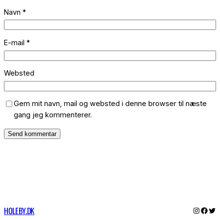
Navn
*
E-mail
*
Websted
Gem mit navn, mail og websted i denne browser til næste
gang jeg kommenterer.
HOLEBY.DK
Instagr
Face
Twi