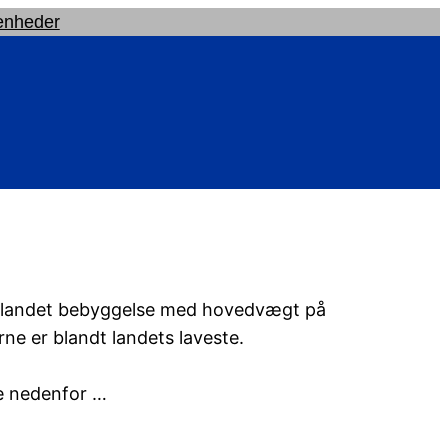
enheder
blandet bebyggelse med hovedvægt på
rne er blandt landets laveste.
e nedenfor …