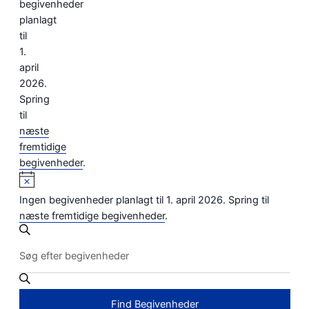
begivenheder
planlagt
til
1.
april
2026.
Spring
til
næste
fremtidige
begivenheder
.
Ingen begivenheder planlagt til 1. april 2026. Spring til
næste fremtidige begivenheder
.
BEGIVENHEDER
Søg
Skriv
SEARCH
efter
nøgleord.
begivenheder
AND
Søg
VIEWS
efter
Find Begivenheder