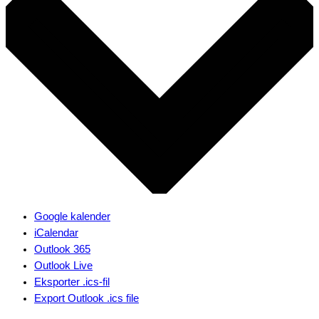
Google kalender
iCalendar
Outlook 365
Outlook Live
Eksporter .ics-fil
Export Outlook .ics file