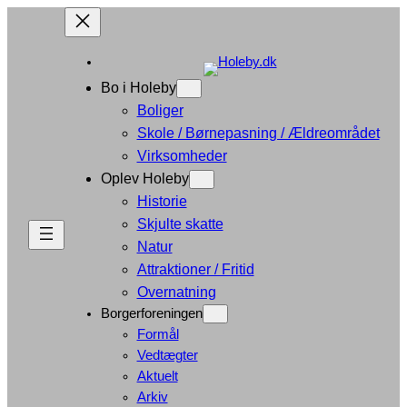
Bo i Holeby
Boliger
Skole / Børnepasning / Ældreområdet
Virksomheder
Oplev Holeby
Historie
Skjulte skatte
Natur
Attraktioner / Fritid
Overnatning
Borgerforeningen
Formål
Vedtægter
Aktuelt
Arkiv